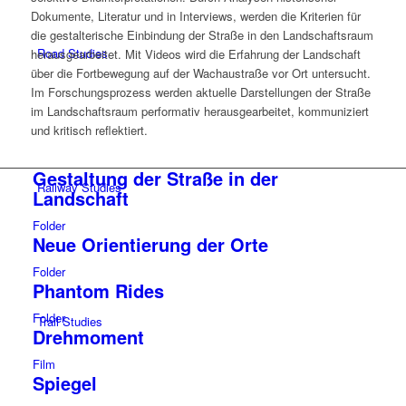
Dokumente, Literatur und in Interviews, werden die Kriterien für
die gestalterische Einbindung der Straße in den Landschaftsraum
Road
Studies
herausgearbeitet. Mit Videos wird die Erfahrung der Landschaft
über die Fortbewegung auf der Wachaustraße vor Ort unter­sucht.
Im Forschungsprozess werden aktuelle Darstellungen der Straße
im Landschaftsraum performativ herausgearbeitet, kommuniziert
und kritisch reflektiert.
Gestaltung der Straße in der
Railway
Studies
Landschaft
Folder
Neue Orientierung der Orte
Folder
Phantom Rides
Folder
Trail
Studies
Drehmoment
Film
Spiegel