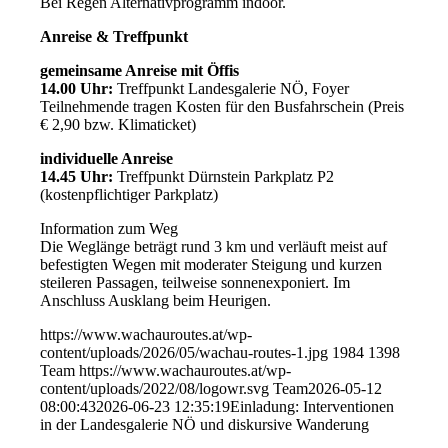
Bei Regen Alternativprogramm indoor.
Anreise & Treffpunkt
gemeinsame Anreise mit Öffis
14.00 Uhr:
Treffpunkt Landesgalerie NÖ, Foyer
Teilnehmende tragen Kosten für den Busfahrschein (Preis
€ 2,90 bzw. Klimaticket)
individuelle Anreise
14.45 Uhr:
Treffpunkt Dürnstein Parkplatz P2
(kostenpflichtiger Parkplatz)
Information zum Weg
Die Weglänge beträgt rund 3 km und verläuft meist auf
befestigten Wegen mit moderater Steigung und kurzen
steileren Passagen, teilweise sonnenexponiert. Im
Anschluss Ausklang beim Heurigen.
https://www.wachauroutes.at/wp-
content/uploads/2026/05/wachau-routes-1.jpg
1984
1398
Team
https://www.wachauroutes.at/wp-
content/uploads/2022/08/logowr.svg
Team
2026-05-12
08:00:43
2026-06-23 12:35:19
Einladung: Interventionen
in der Landesgalerie NÖ und diskursive Wanderung