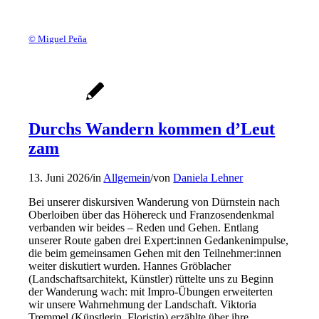
© Miguel Peña
Durchs Wandern kommen d’Leut
zam
13. Juni 2026
/
in
Allgemein
/
von
Daniela Lehner
Bei unserer diskursiven Wanderung von Dürnstein nach
Oberloiben über das Höhereck und Franzosendenkmal
verbanden wir beides – Reden und Gehen. Entlang
unserer Route gaben drei Expert:innen Gedankenimpulse,
die beim gemeinsamen Gehen mit den Teilnehmer:innen
weiter diskutiert wurden. Hannes Gröblacher
(Landschaftsarchitekt, Künstler) rüttelte uns zu Beginn
der Wanderung wach: mit Impro-Übungen erweiterten
wir unsere Wahrnehmung der Landschaft. Viktoria
Tremmel (Künstlerin, Floristin) erzählte über ihre