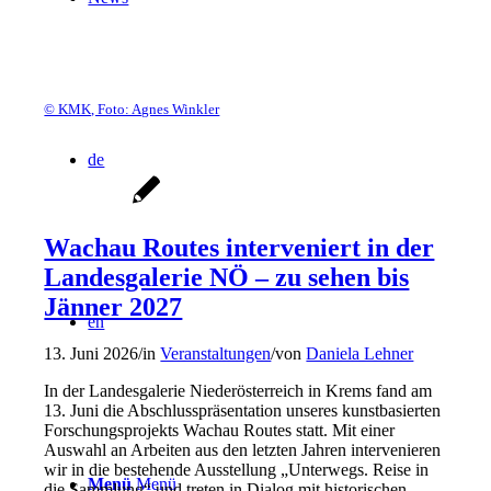
© KMK, Foto: Agnes Winkler
de
Wachau Routes interveniert in der
Landesgalerie NÖ – zu sehen bis
Jänner 2027
en
13. Juni 2026
/
in
Veranstaltungen
/
von
Daniela Lehner
In der Landesgalerie Niederösterreich in Krems fand am
13. Juni die Abschlusspräsentation unseres kunstbasierten
Forschungsprojekts Wachau Routes statt. Mit einer
Auswahl an Arbeiten aus den letzten Jahren intervenieren
wir in die bestehende Ausstellung „Unterwegs. Reise in
Menü
Menü
die Sammlung“ und treten in Dialog mit historischen