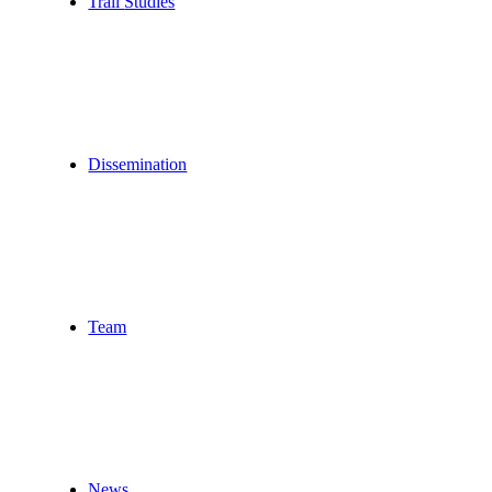
Trail
Studies
Dissemination
Team
News