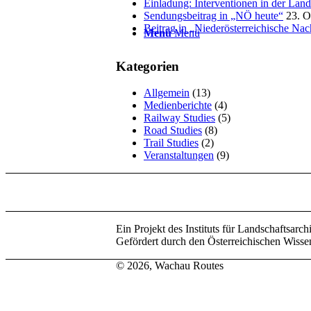
Einladung: Interventionen in der La
Sendungsbeitrag in „NÖ heute“
23. O
Beitrag in „Niederösterreichische Nac
Menü
Menü
Kategorien
Allgemein
(13)
Medienberichte
(4)
Railway Studies
(5)
Road Studies
(8)
Trail Studies
(2)
Veranstaltungen
(9)
Ein Projekt des Instituts für Landschaftsarc
Gefördert durch den Österreichischen Wis
©
2026, Wachau Routes