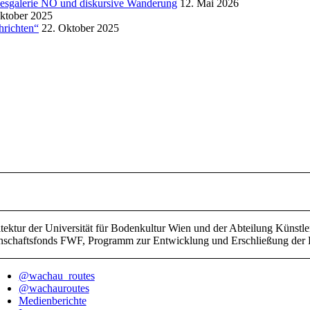
ndesgalerie NÖ und diskursive Wanderung
12. Mai 2026
ktober 2025
hrichten“
22. Oktober 2025
hitektur der Universität für Bodenkultur Wien und der Abteilung Künstler
senschaftsfonds FWF, Programm zur Entwicklung und Erschließung de
@wachau_routes
@wachauroutes
Medienberichte