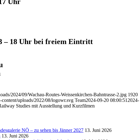
 17 Uhr
 – 18 Uhr bei freiem Eintritt
u
m
ploads/2024/09/Wachau-Routes-Weissenkirchen-Bahntrasse-2.jpg
1920
-content/uploads/2022/08/logowr.svg
Team
2024-09-20 08:00:51
2024-
 Railway Studies mit Ausstellung und Kurzfilmen
ndesgalerie NÖ – zu sehen bis Jänner 2027
13. Juni 2026
m
13. Juni 2026