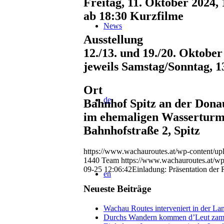
Freitag, 11. Oktober 2024,
ab 18:30 Kurzfilme
News
Ausstellung
12./13. und 19./20. Oktober
jeweils Samstag/Sonntag, 13
Ort
de
Bahnhof Spitz an der Dona
im ehemaligen Wassertur
Bahnhofstraße 2, Spitz
https://www.wachauroutes.at/wp-content/u
1440
Team
https://www.wachauroutes.at/wp
09-25 12:06:42
Einladung: Präsentation der
en
Neueste Beiträge
Wachau Routes interveniert in der La
Durchs Wandern kommen d’Leut za