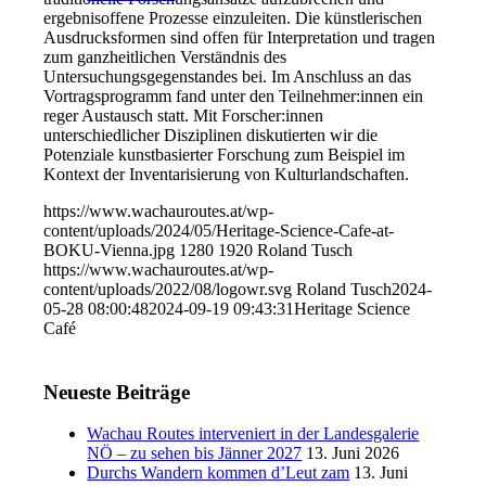
ergebnisoffene Prozesse einzuleiten. Die künstlerischen
Ausdrucksformen sind offen für Interpretation und tragen
zum ganzheitlichen Verständnis des
Untersuchungsgegenstandes bei. Im Anschluss an das
Vortragsprogramm fand unter den Teilnehmer:innen ein
reger Austausch statt. Mit Forscher:innen
unterschiedlicher Disziplinen diskutierten wir die
Potenziale kunstbasierter Forschung zum Beispiel im
Kontext der Inventarisierung von Kulturlandschaften.
https://www.wachauroutes.at/wp-
content/uploads/2024/05/Heritage-Science-Cafe-at-
BOKU-Vienna.jpg
1280
1920
Roland Tusch
https://www.wachauroutes.at/wp-
content/uploads/2022/08/logowr.svg
Roland Tusch
2024-
05-28 08:00:48
2024-09-19 09:43:31
Heritage Science
Café
Neueste Beiträge
Wachau Routes interveniert in der Landesgalerie
NÖ – zu sehen bis Jänner 2027
13. Juni 2026
Durchs Wandern kommen d’Leut zam
13. Juni