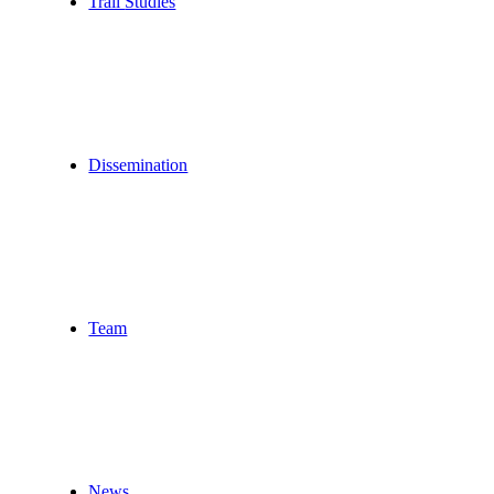
Trail
Studies
Dissemination
Team
News